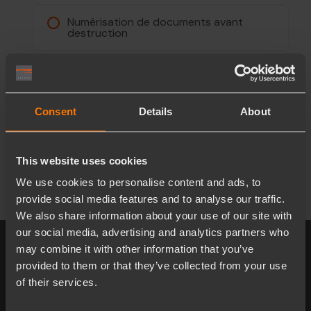
Numérisation de documents avant
destruction
Mise à disposition de conteneurs
sécurisés
Consent
Details
About
Suivant >
This website uses cookies
Alternative:
33%
We use cookies to personalise content and ads, to
provide social media features and to analyse our traffic.
We also share information about your use of our site with
our social media, advertising and analytics partners who
may combine it with other information that you’ve
provided to them or that they’ve collected from your use
Katana SA
of their services.
Leader suisse de la destruction de documents