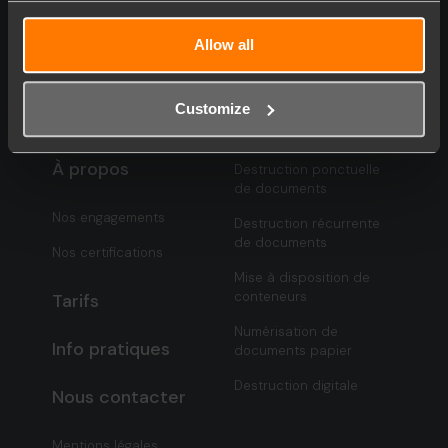
confidentiels, archives et supports informatiques.
Allow all
Customize
FAQ
Services
À propos
Destruction ponctuelle
de documents
Nos engagements
Destruction récurrente
de documents
Nos certifications
Mise à disposition de
conteneurs
Tarifs
Numérisation de
Info pratiques
documents papier
Destruction digitale
Nous contacter
Mentions légales