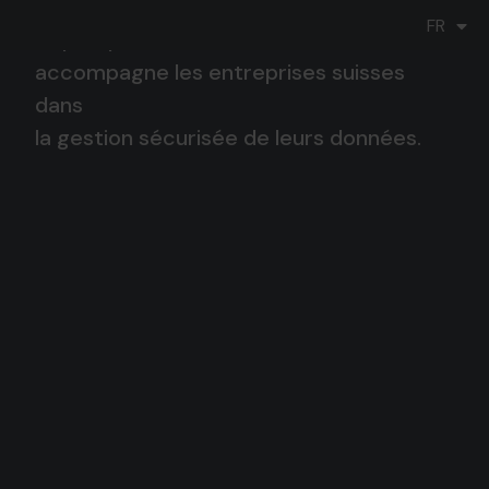
DE
FR
IT
Depuis plus de 20 ans, Katana
accompagne les entreprises suisses
dans
la gestion sécurisée de leurs données.