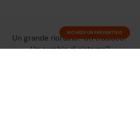
RICHIEDI UN PREVENTIVO
Un grande riordino? Un trasloco?
Un cambio di sistema?
Interveniamo su richiesta per distruggere in modo
sicuro e conforme grandi volumi di documenti
cartacei direttamente presso i vostri locali — senza
alcuna manipolazione da parte vostra.
Perché scegliere un intervento