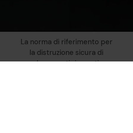
La norma di riferimento per
la distruzione sicura di
documenti riservati
Copre tutti gli aspetti del processo di
distruzione: preparazione, sicurezza,
livelli di riservatezza, metodi di
trattamento e tracciabilità completa.
A chi si
applica